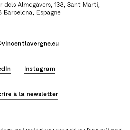
r dels Almogàvers, 138, Sant Martí,
8 Barcelona, Espagne
@vincentlavergne.eu
edIn
Instagram
crire à la newsletter
s
ntenus sont protégés par copyright par l'agence Vincent