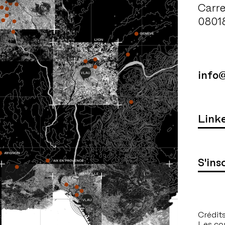
Carre
0801
info
Link
S'ins
Crédit
Les co