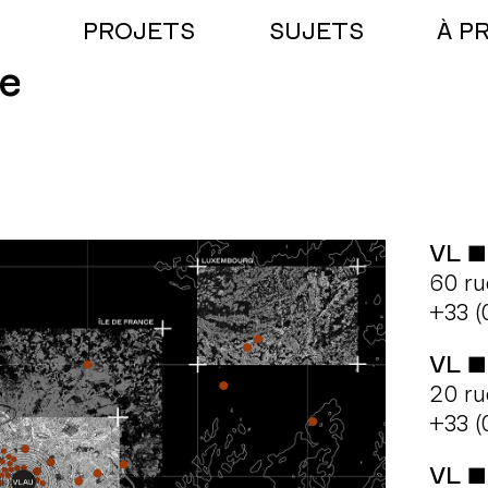
PROJETS
SUJETS
À P
e
VL ■
60 ru
+33 (
VL ■
20 ru
+33 (
VL ■