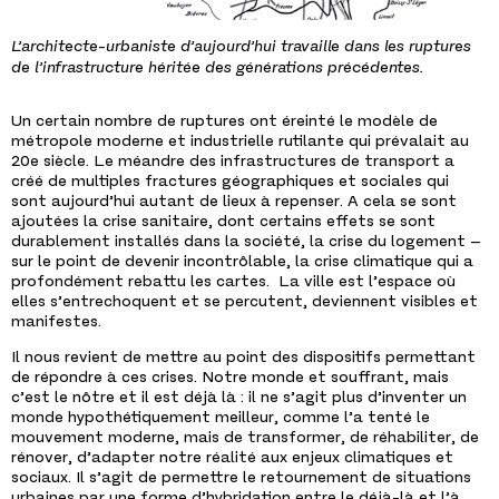
L’architecte-urbaniste d’aujourd’hui travaille dans les ruptures
de l’infrastructure héritée des générations précédentes.
Un certain nombre de ruptures ont éreinté le modèle de
métropole moderne et industrielle rutilante qui prévalait au
20
e
siècle. Le méandre des infrastructures de transport a
créé de multiples fractures géographiques et sociales qui
sont aujourd’hui autant de lieux à repenser. A cela se sont
ajoutées la crise sanitaire, dont certains effets se sont
durablement installés dans la société, la crise du logement –
sur le point de devenir incontrôlable, la crise climatique qui a
profondément rebattu les cartes. La ville est l’espace où
elles s’entrechoquent et se percutent, deviennent visibles et
manifestes.
Il nous revient de mettre au point des dispositifs permettant
de répondre à ces crises. Notre monde et souffrant, mais
c’est le nôtre et il est déjà là : il ne s’agit plus d’inventer un
monde hypothétiquement meilleur, comme l’a tenté le
mouvement moderne, mais de transformer, de réhabiliter, de
rénover, d’adapter notre réalité aux enjeux climatiques et
sociaux. Il s’agit de permettre le retournement de situations
urbaines par une forme d’hybridation entre le déjà-là et l’à