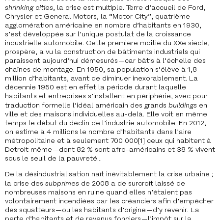
shrinking cities
, la crise est multiple. Terre d’accueil de Ford,
Chrysler et General Motors, la “Motor City”, quatrième
agglomération américaine en nombre d’habitants en 1930,
s’est développée sur l’unique postulat de la croissance
industrielle automobile. Cette première moitié du XXe siècle,
prospère, a vu la construction de bâtiments industriels qui
paraissent aujourd’hui démesurés — car bâtis à l’échelle des
chaînes de montage. En 1950, sa population s’élève à 1,8
million d’habitants, avant de diminuer inexorablement. La
décennie 1950 est en effet la période durant laquelle
habitants et entreprises s’installent en périphérie, avec pour
traduction formelle l’idéal américain des grands
buildings
en
ville et des maisons individuelles au-delà. Elle voit en même
temps le début du déclin de l’industrie automobile. En 2012,
on estime à 4 millions le nombre d’habitants dans l’aire
métropolitaine et à seulement 700 000
[1]
ceux qui habitent à
Detroit même — dont 82 % sont afro-américains et 38 % vivent
sous le seuil de la pauvreté…
De la désindustrialisation naît inévitablement la crise urbaine ;
la crise des
subprimes
de 2008 a de surcroît laissé de
nombreuses maisons en ruine quand elles n’étaient pas
volontairement incendiées par les créanciers afin d’empêcher
des squatteurs — ou les habitants d’origine — d’y revenir. La
perte d’habitants et de revenus fonciers — l’impôt sur la