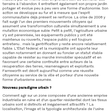
terrains à l’abandon. Il entretient également son propre jardin
potager et évolue peu à peu vers une forme d’autonomie. Son
action se développe au fur et à mesure que l’esprit
communautaire déjà présent se renforce. La crise de 2008 y
fait surgir l’un des premiers mouvements citoyens qui
assument une transformation culturelle simultanément à une
mutation économique subie. Petit à petit, l’agriculture urbaine
s’y est pérennisée, les équipements publics y ont été
maintenus ou rouverts, l’espace public y est toujours
entretenu… mais la gentrification y reste encore relativement
faible. L’État fédéral et la municipalité ont apporté leur
soutien notamment en donnant au foncier un statut stable
capable de résister au marché immobilier spéculatif et en
favorsant une certaine continuité entre acteurs de la
récupération des terres, réaménageurs et exploitants.
Farnsworth est décrit aujourd’hui comme une réussite
citoyenne au service de la ville et porteur d’une nouvelle
forme d’urbanisme assumée.
Nouveau paradigme urbain ?
Comment agir sur un zone composée d’une ancienne emprise
industrielle en ruine et d’un quartier résidentiel dont les tissus
urbains sont si distincts et inégalement attractifs ? La
localisation, l’image et la typologie architecturale de l’usine