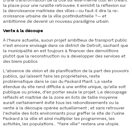
d’une transformation de la cité sur elle-même tout en créant
la place pour une ruralité retrouvée. Il enrichit la réflexion sur
la décroissance maîtrisée des villes — ou faut-il dire la re-
croissance urbaine de la ville postindustrielle ?— et
ambitionne de devenir un nouveau paradigme urbain.
Vente à la découpe
À l’heure actuelle, aucun projet ambitieux de transport public
n’est encore envisagé dans ce district de Detroit, sachant que
la municipalité en est toujours à financer des démolitions
plutôt que la reconstruction ou à développer des services et
des biens publics.
L’absence de vision et de planification de la part des pouvoirs
publics, qui laissent faire les propriétaires, reste
problématique dans le cas du Packard Plant. La vaste
étendue du site rend difficile à une entité unique, qu’elle soit
publique ou privée, d’en porter seule le projet. Le découpage
réfléchi et maîtrisé de la zone en îlots de taille moyenne
aurait certainement évité tous les rebondissements ou la
vente à la découpe opérée actuellement ; et sans retrouver
l’échelle des îlots environnants pour greffer le site de l’usine
Packard à la ville et ainsi multiplier les programmes, les
activités, les populations… “faire ville” restera une utopie.