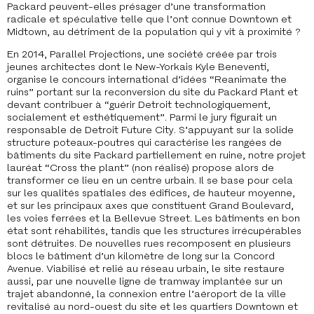
Packard peuvent-elles présager d’une transformation
radicale et spéculative telle que l’ont connue Downtown et
Midtown, au détriment de la population qui y vit à proximité ?
En 2014, Parallel Projections, une société créée par trois
jeunes architectes dont le New-Yorkais Kyle Beneventi,
organise le concours international d’idées “Reanimate the
ruins” portant sur la reconversion du site du Packard Plant et
devant contribuer à “guérir Detroit technologiquement,
socialement et esthétiquement”. Parmi le jury figurait un
responsable de Detroit Future City. S’appuyant sur la solide
structure poteaux-poutres qui caractérise les rangées de
bâtiments du site Packard partiellement en ruine, notre projet
lauréat “Cross the plant” (non réalisé) propose alors de
transformer ce lieu en un centre urbain. Il se base pour cela
sur les qualités spatiales des édifices, de hauteur moyenne,
et sur les principaux axes que constituent Grand Boulevard,
les voies ferrées et la Bellevue Street. Les bâtiments en bon
état sont réhabilités, tandis que les structures irrécupérables
sont détruites. De nouvelles rues recomposent en plusieurs
blocs le bâtiment d’un kilomètre de long sur la Concord
Avenue. Viabilisé et relié au réseau urbain, le site restaure
aussi, par une nouvelle ligne de tramway implantée sur un
trajet abandonné, la connexion entre l’aéroport de la ville
revitalisé au nord-ouest du site et les quartiers Downtown et