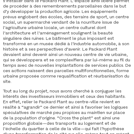
s’installer dans le Packard Plant. L’espace ainsi libéré permet
de procéder à des remembrements parcellaires dans le but
d’y développer la production agricole. Les équipements
prévus englobent des écoles, des terrains de sport, un centre
social, un supermarché vendant de la nourriture issue de
l’agriculture urbaine locale, un centre culturel dont
l’architecture et l’aménagement soulignent la beauté
singulière des ruines. Le bâtiment le plus imposant est
transformé en un musée dédié à l’industrie automobile, à son
histoire et à ses perspectives d’avenir. Le Packard Plant
devaient ainsi devenir ainsi un nouveau centre de vie urbaine,
qui se développera et se complexifiera par lui-même au fil du
temps avec de nouvelles implantations de services publics. De
ces actions naissent des parcelles multifonctionnelles, forme
urbaine proposée comme requalification et réurbanisation du
site.
Tout au long du projet, nous avons cherché à conjuguer les
intérêts des investisseurs immobiliers et ceux des habitants.
En effet, relier le Packard Plant au centre-ville revient en
réalité à “agrandir” ce dernier et ainsi à favoriser les logiques
spéculatives de marché peu propices au maintien sur place
de la population d’origine. “Cross the plant” est ainsi une
proposition globale — des transports au logement et de
l’échelle du quartier à celle de la ville — qui fait l’hypothèse