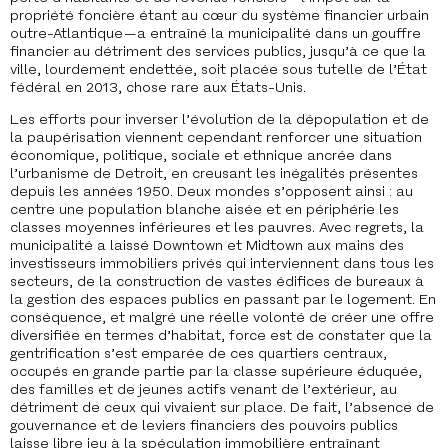
propriété foncière étant au cœur du système financier urbain
outre-Atlantique — a entraîné la municipalité dans un gouffre
financier au détriment des services publics, jusqu’à ce que la
ville, lourdement endettée, soit placée sous tutelle de l’État
fédéral en 2013, chose rare aux États-Unis.
Les efforts pour inverser l’évolution de la dépopulation et de
la paupérisation viennent cependant renforcer une situation
économique, politique, sociale et ethnique ancrée dans
l’urbanisme de Detroit, en creusant les inégalités présentes
depuis les années 1950. Deux mondes s’opposent ainsi : au
centre une population blanche aisée et en périphérie les
classes moyennes inférieures et les pauvres. Avec regrets, la
municipalité a laissé Downtown et Midtown aux mains des
investisseurs immobiliers privés qui interviennent dans tous les
secteurs, de la construction de vastes édifices de bureaux à
la gestion des espaces publics en passant par le logement. En
conséquence, et malgré une réelle volonté de créer une offre
diversifiée en termes d’habitat, force est de constater que la
gentrification s’est emparée de ces quartiers centraux,
occupés en grande partie par la classe supérieure éduquée,
des familles et de jeunes actifs venant de l’extérieur, au
détriment de ceux qui vivaient sur place. De fait, l’absence de
gouvernance et de leviers financiers des pouvoirs publics
laisse libre jeu à la spéculation immobilière entraînant