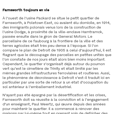
Farnsworth toujours en vie
À l’ouest de l’usine Packard se situe le petit quartier de
Farnsworth, à Poletown East, où avaient élu domicile, en 1914,
des immigrants polonais venus lors de la construction de
l’usine Dodge, à proximité de la ville-enclave Hamtramck,
passée ensuite dans le giron de General Motors. Le
parcellaire de ce faubourg à la frontière de la ville et des
terres agricoles était très peu dense à l’époque. Si l’on
compare le plan de Detroit de 1905 à celui d’aujourd’hui, il est
flagrant que le découpage des parcelles en petites unités que
l’on constate de nos jours était alors bien moins important.
Cependant, le quartier s’organisait déjà autour du poumon
vert qu’est le cimetière de Trinity et était limité par les
mêmes grandes infrastructures ferroviaires et routières. Aussi,
le phénomène de décroissance à Detroit s’est-il traduit ici en
particulier par une sorte de retour à un état d’occupation du
sol antérieur à l’emballement industriel.
N’ayant pas été épargné par la désertification et les crises,
Farnsworth doit sa réussite à la conviction et à l’engagement
d’un enseignant, Paul Weertz, qui œuvre depuis des années
pour maintenir le quartier. Il a commencé à rénover des
maisons par lui-même tout en prenant soin de défricher des