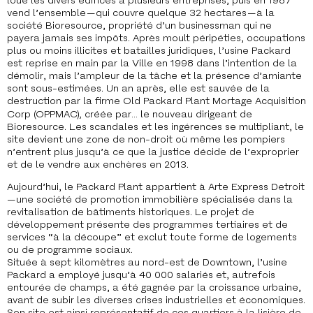
loue les divers édifices à plusieurs entreprises, puis en 1987
vend l’ensemble — qui couvre quelque 32 hectares — à la
société Bioresource, propriété d’un businessman qui ne
payera jamais ses impôts. Après moult péripéties, occupations
plus ou moins illicites et batailles juridiques, l’usine Packard
est reprise en main par la Ville en 1998 dans l’intention de la
démolir, mais l’ampleur de la tâche et la présence d’amiante
sont sous-estimées. Un an après, elle est sauvée de la
destruction par la firme Old Packard Plant Mortage Acquisition
Corp (OPPMAC)
,
créée par… le nouveau dirigeant de
Bioresource. Les scandales et les ingérences se multipliant, le
site devient une zone de non-droit où même les pompiers
n’entrent plus jusqu’à ce que la justice décide de l’exproprier
et de le vendre aux enchères en 2013.
Aujourd’hui, le Packard Plant appartient à Arte Express Detroit
— une société de promotion immobilière spécialisée dans la
revitalisation de bâtiments historiques. Le projet de
développement présente des programmes tertiaires et de
services “à la découpe” et exclut toute forme de logements
ou de programme sociaux.
Située à sept kilomètres au nord-est de Downtown, l’usine
Packard a employé jusqu’à 40 000 salariés et, autrefois
entourée de champs, a été gagnée par la croissance urbaine,
avant de subir les diverses crises industrielles et économiques.
Son site est ainsi représentatif de ces quartiers à la lisière de