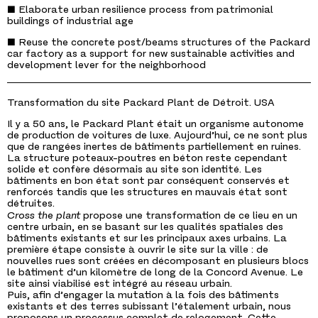
■ Elaborate urban resilience process from patrimonial
buildings of industrial age
■ Reuse the concrete post/beams structures of the Packard
car factory as a support for new sustainable activities and
development lever for the neighborhood
Transformation du site Packard Plant de Détroit. USA
Il y a 50 ans, le Packard Plant était un organisme autonome
de production de voitures de luxe.
Aujourd’hui, ce ne sont plus
que de rangées inertes de bâtiments partiellement en ruines.
La structure poteaux-poutres en béton reste cependant
solide et confère désormais au site son identité. Les
bâtiments en bon état sont par conséquent conservés et
renforcés tandis que les structures en mauvais état sont
détruites.
Cross the plant
propose une transformation de ce lieu en un
centre urbain, en se basant sur les qualités spatiales des
bâtiments existants et sur les principaux axes urbains. La
première étape consiste à ouvrir le site sur la ville : de
nouvelles rues sont créées en décomposant en plusieurs blocs
le bâtiment d’un kilomètre de long de la Concord Avenue. Le
site ainsi viabilisé est intégré au réseau urbain.
Puis, afin d’engager la mutation à la fois des bâtiments
existants et des terres subissant l’étalement urbain, nous
proposons un processus complet de relogement. Cette