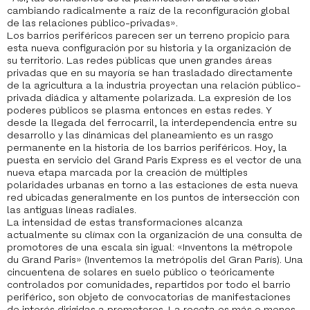
cambiando radicalmente a raíz de la reconfiguración global
de las relaciones público-privadas».
Los barrios periféricos parecen ser un terreno propicio para
esta nueva configuración por su historia y la organización de
su territorio. Las redes públicas que unen grandes áreas
privadas que en su mayoría se han trasladado directamente
de la agricultura a la industria proyectan una relación público-
privada diádica y altamente polarizada. La expresión de los
poderes públicos se plasma entonces en estas redes. Y
desde la llegada del ferrocarril, la interdependencia entre su
desarrollo y las dinámicas del planeamiento es un rasgo
permanente en la historia de los barrios periféricos. Hoy, la
puesta en servicio del Grand Paris Express es el vector de una
nueva etapa marcada por la creación de múltiples
polaridades urbanas en torno a las estaciones de esta nueva
red ubicadas generalmente en los puntos de intersección con
las antiguas líneas radiales.
L
a intensidad de estas transformaciones alcanza
actualmente su clímax con la organización de una consulta de
promotores de una escala sin igual: «Inventons la métropole
du Grand Paris» (Inventemos la metrópolis del Gran París). Una
cincuentena de solares en suelo público o teóricamente
controlados por comunidades, repartidos por todo el barrio
periférico, son objeto de convocatorias de manifestaciones
de interés dirigidas a promotores. La receta es más o menos