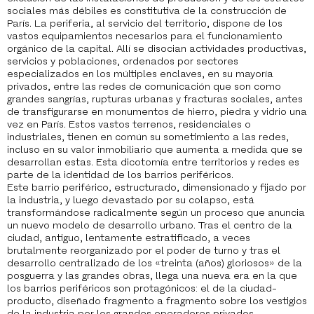
sociales más débiles es constitutiva de la construcción de
París. La periferia, al servicio del territorio, dispone de los
vastos equipamientos necesarios para el funcionamiento
orgánico de la capital. Allí se disocian actividades productivas,
servicios y poblaciones, ordenados por sectores
especializados en los múltiples enclaves, en su mayoría
privados, entre las redes de comunicación que son como
grandes sangrías, rupturas urbanas y fracturas sociales, antes
de transfigurarse en monumentos de hierro, piedra y vidrio una
vez en París. Estos vastos terrenos, residenciales o
industriales, tienen en común su sometimiento a las redes,
incluso en su valor inmobiliario que aumenta a medida que se
desarrollan estas. Esta dicotomía entre territorios y redes es
parte de la identidad de los barrios periféricos.
Este barrio periférico, estructurado, dimensionado y fijado por
la industria, y luego devastado por su colapso, está
transformándose radicalmente según un proceso que anuncia
un nuevo modelo de desarrollo urbano. Tras el centro de la
ciudad, antiguo, lentamente estratificado, a veces
brutalmente reorganizado por el poder de turno y tras el
desarrollo centralizado de los «treinta (años) gloriosos» de la
posguerra y las grandes obras, llega una nueva era en la que
los barrios periféricos son protagónicos: el de la ciudad-
producto, diseñado fragmento a fragmento sobre los vestigios
de la industria por los grandes operadores privados.