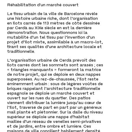
Réhabilitation d'un marché couvert
Le tissu urbain de la ville de Barcelone révèle
une histoire urbaine riche, dont l’organisation
en îlots carrés de 113 mètres de côté dessinée
par Cerdà au XIX
e
siècle en est la dernière
démonstration. Nous questionnons ici la
mutabilité d’un tel tissu par l’invention d’un
projet d’îlot mixte, assimilable à un macro-lot,
tirant ses qualités d’une architecture locale et
traditionnelle.
L’organisation urbaine de Cerdà prévoit des
îlots carrés dont les sommets sont arasés ; ces
« triangles manquants » formeront la matrice
de notre projet, qui se déploie en deux nappes
superposées. Au rez-de-chaussée, l’îlot reste
éminemment urbain : sous de légères voûtes de
briques rappelant l’architecture traditionnelle
espagnole se déploie un marché couvert et
ouvert sur les rues du quartier. Des patios
viennent distribuer la lumière jusqu’au cœur de
l’îlot, traversé de part en part par un généreux
mail planté et piétonnier. Sur la dalle du niveau
supérieur se déploie une nappe d’habitat
maillée d’un réseau de venelles semi-privatives
et de jardins, entre ombre et lumière. Ces
maisons de ville concilient habilement densité