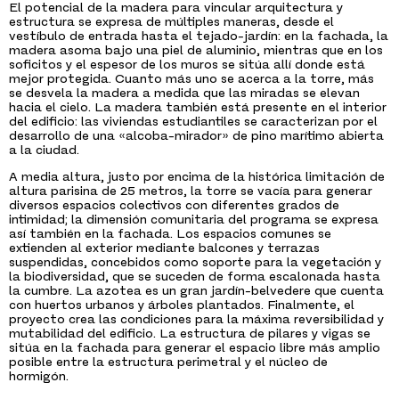
El potencial de la madera para vincular arquitectura y
estructura se expresa de múltiples maneras, desde el
vestíbulo de entrada hasta el tejado-jardín: en la fachada, la
madera asoma bajo una piel de aluminio, mientras que en los
soficitos y el espesor de los muros se sitúa allí donde está
mejor protegida. Cuanto más uno se acerca a la torre, más
se desvela la madera a medida que las miradas se elevan
hacia el cielo. La madera también está presente en el interior
del edificio: las viviendas estudiantiles se caracterizan por el
desarrollo de una «alcoba-mirador» de pino marítimo abierta
a la ciudad.
A media altura, justo por encima de la histórica limitación de
altura parisina de 25 metros, la torre se vacía para generar
diversos espacios colectivos con diferentes grados de
intimidad; la dimensión comunitaria del programa se expresa
así también en la fachada. Los espacios comunes se
extienden al exterior mediante balcones y terrazas
suspendidas, concebidos como soporte para la vegetación y
la biodiversidad, que se suceden de forma escalonada hasta
la cumbre. La azotea es un gran jardín-belvedere que cuenta
con huertos urbanos y árboles plantados. Finalmente, el
proyecto crea las condiciones para la máxima reversibilidad y
mutabilidad del edificio. La estructura de pilares y vigas se
sitúa en la fachada para generar el espacio libre más amplio
posible entre la estructura perimetral y el núcleo de
hormigón.