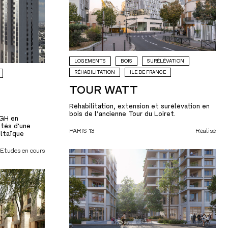
LOGEMENTS
BOIS
SURÉLÉVATION
RÉHABILITATION
ILE DE FRANCE
TOUR WATT
Réhabilitation, extension et surélévation en
bois de l’ancienne Tour du Loiret.
IGH en
tés d'une
PARIS 13
Réalisé
oltaïque
Etudes en cours