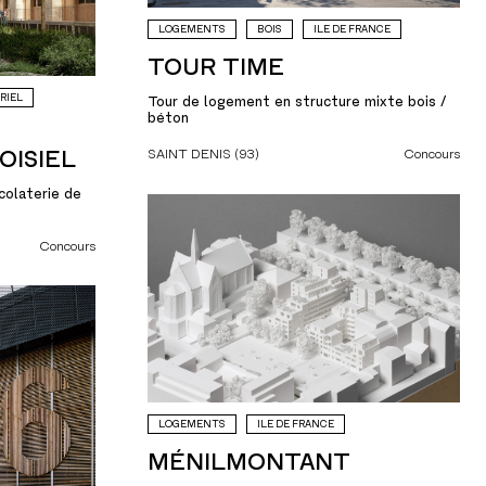
LOGEMENTS
BOIS
ILE DE FRANCE
TOUR TIME
RIEL
Tour de logement en structure mixte bois /
béton
OISIEL
SAINT DENIS (93)
Concours
colaterie de
Concours
LOGEMENTS
ILE DE FRANCE
MÉNILMONTANT