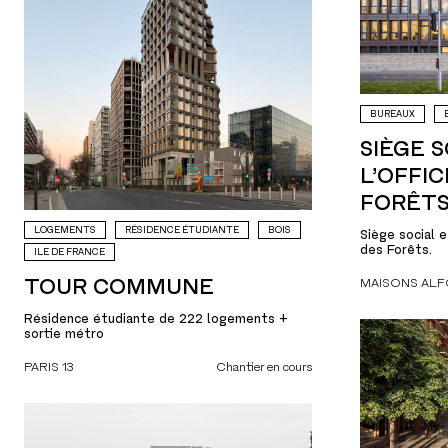
BUREAUX
SIÈGE S
L’OFFI
FORÊT
LOGEMENTS
RÉSIDENCE ÉTUDIANTE
BOIS
Siège social e
des Forêts.
ILE DE FRANCE
TOUR COMMUNE
MAISONS ALF
Résidence étudiante de 222 logements +
sortie métro
PARIS 13
Chantier en cours