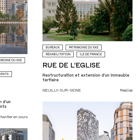
BUREAUX
PATRIMOINE DU XXE
RÉHABILITATION
ILE DE FRANCE
IMOINE DU XXE
RUE DE L’EGLISE
MENTS
Restructuration et extension d'un immeuble
tertiaire
NEUILLY-SUR-SEINE
Réalisé
n d'un
ents
hantier en cours