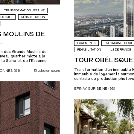
TRANSFORMATION URBAINE
DUSTRIEL
RÉHABILITATION
 MOULINS DE
L
LOGEMENTS
PATRIMOINE DU XXE
RÉHABILITATION
ILE DE FRANCE
on des Grands Moulins de
uveau quartier mixte à la
TOUR OBÉLISQUE
 la Seine et de l'Essonne
Transformation d'un immeuble 
ONNES (91)
Études en cours
immeuble de logements surmon
centrale de production photov
EPINAY SUR SEINE (93)