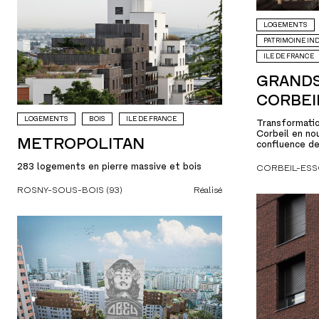
LOGEMENTS
PATRIMOINE IN
ILE DE FRANCE
GRANDS
CORBEI
LOGEMENTS
BOIS
ILE DE FRANCE
Transformati
Corbeil en no
METROPOLITAN
confluence de
283 logements en pierre massive et bois
CORBEIL-ESS
ROSNY-SOUS-BOIS (93)
Réalisé