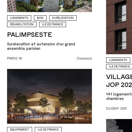
LOGEMENTS
BOIS
SURÉLÉVATION
RÉHABILITATION
ILE DE FRANCE
PALIMPSESTE
Surélévation et extension d'un grand
ensemble parisien
PARIS 19
Concours
LOGEMENTS
ILE DE FRANCE
VILLAG
JOP 20
141 logements
chambres
DUGNY (93)
EQUIPEMENT
ILE DE FRANCE