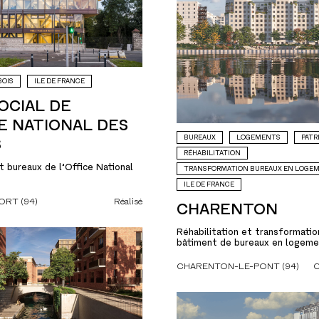
BOIS
ILE DE FRANCE
OCIAL DE
CE NATIONAL DES
BUREAUX
LOGEMENTS
PATR
S
RÉHABILITATION
t bureaux de l’Office National
TRANSFORMATION BUREAUX EN LOGE
ILE DE FRANCE
ORT (94)
Réalisé
CHARENTON
Réhabilitation et transformatio
bâtiment de bureaux en logem
CHARENTON-LE-PONT (94)
C