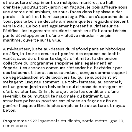
et structure s’expriment de multiples manières, du hall
d’entrée jusqu’au toit-jar­din : en façade, le bois affleure sous
une écorce d’aluminium, en sous-faces dans l’épaisseur des
parois ­­– là où il est le mieux protégé. Plus on s’approche de la
tour, plus le bois se dévoile à mesure que les regards s’élèvent
vers le ciel. Le bois est également présent à l’intérieur de
l’édifice : les logements étudiants sont en effet caractérisés
par le développement d’une « alcôve mirador » en pin
maritime, ouverte sur la ville.
À mi-hauteur, juste au-dessus du plafond parisien historique
de 25m, la tour se creuse et génère des espaces collectifs
variés, avec de différents degrés d’intimité : la dimension
collective du programme s’exprime ainsi également en
façade. Les espaces communs s’étendent à l’extérieur par
des balcons et terrasses suspendues, conçus comme support
de végétalisation et de biodiversité, qui se succèdent et
s’étagent jusqu’au sommet. Le toit-terrasse, au sommet,
est un grand jardin en belvédère qui dispose de potagers et
d’arbres plantés. Enfin, le projet crée les conditions d’une
réversibilité ou mu­tabilité maximale du bâtiment. La
structure poteaux poutres est placée en façade afin de
générer l’espace libre le plus ample entre structure et noyau
béton.
Programme :
222 logements étudiants, sortie métro ligne 10,
commerces