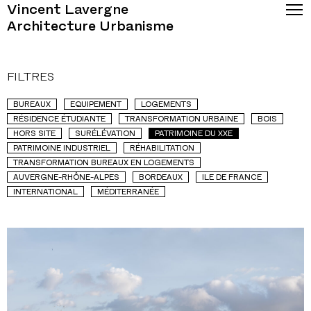
Vincent Lavergne
Architecture Urbanisme
FILTRES
BUREAUX
EQUIPEMENT
LOGEMENTS
RÉSIDENCE ÉTUDIANTE
TRANSFORMATION URBAINE
BOIS
HORS SITE
SURÉLÉVATION
PATRIMOINE DU XXE
PATRIMOINE INDUSTRIEL
RÉHABILITATION
TRANSFORMATION BUREAUX EN LOGEMENTS
AUVERGNE-RHÔNE-ALPES
BORDEAUX
ILE DE FRANCE
INTERNATIONAL
MÉDITERRANÉE