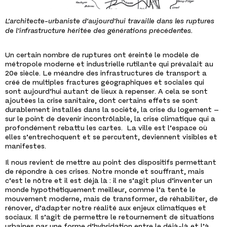
L’architecte-urbaniste d’aujourd’hui travaille dans les ruptures
de l’infrastructure héritée des générations précédentes.
Un certain nombre de ruptures ont éreinté le modèle de
métropole moderne et industrielle rutilante qui prévalait au
20
e
siècle. Le méandre des infrastructures de transport a
créé de multiples fractures géographiques et sociales qui
sont aujourd’hui autant de lieux à repenser. A cela se sont
ajoutées la crise sanitaire, dont certains effets se sont
durablement installés dans la société, la crise du logement –
sur le point de devenir incontrôlable, la crise climatique qui a
profondément rebattu les cartes. La ville est l’espace où
elles s’entrechoquent et se percutent, deviennent visibles et
manifestes.
Il nous revient de mettre au point des dispositifs permettant
de répondre à ces crises. Notre monde et souffrant, mais
c’est le nôtre et il est déjà là : il ne s’agit plus d’inventer un
monde hypothétiquement meilleur, comme l’a tenté le
mouvement moderne, mais de transformer, de réhabiliter, de
rénover, d’adapter notre réalité aux enjeux climatiques et
sociaux. Il s’agit de permettre le retournement de situations
urbaines par une forme d’hybridation entre le déjà-là et l’à