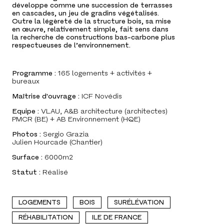
développe comme une succession de terrasses
en cascades, un jeu de gradins végétalisés.
Outre la légèreté de la structure bois, sa mise
en œuvre, relativement simple, fait sens dans
la recherche de constructions bas-carbone plus
respectueuses de l’environnement.
Programme :
165 logements + activités +
bureaux
Maîtrise d'ouvrage :
ICF Novédis
Equipe :
VLAU, A&B architecture (architectes)
PMCR (BE) + AB Environnement (HQE)
Photos :
Sergio Grazia
Julien Hourcade (Chantier)
Surface :
6000m2
Statut :
Réalisé
LOGEMENTS
BOIS
SURÉLÉVATION
RÉHABILITATION
ILE DE FRANCE