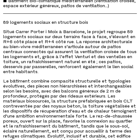
■ Bâtiment bio-climatique méditerranéen (ventilation croisée,
espace extérieur généreux, patios de ventilation…)
89 logements sociaux en structure bois
Situé Carrer Porter i Moix à Barcelone, le projet regroupe 89
logements sociaux sur deux terrains face à face, s’élevant en
R+6 côté place et R+4 côté rue. La réponse architecturale
au bien-vivre méditerranéen s’articule autour de patios
centraux connectés qui assurent la ventilation croisée de tous
les logements et, grâce à l’effet Venturi et des ventelles en
toiture, un rafraîchissement naturel en été ; ces patios,
desservis par passerelles, renforcent également le lien social
entre habitants.
Le bâtiment combine compacité structurelle et typologies
évolutives, des pièces non hiérarchisées et interchangeables
selon les besoins, avec des balcons généreux de 2 m de
profondeur, protégés par des rideaux extérieurs. Les
matériaux biosourcés, la structure préfabriquée en bois CLT
contreventée par des noyaux béton, la toiture végétalisée et
les dispositifs de récupération d’eau et de chaleur témoignent
d’une ambition environnementale forte. Le rez-de-chaussée
poreux, ouvert sur la place, favorise la connexion au quartier
et le rafraîchissement du bâtiment, tandis que le sous-sol,
éclairé naturellement, est conçu pour accueillir à terme des
refuges climatiques. Évolutif, inclusif et durable, cet édifice