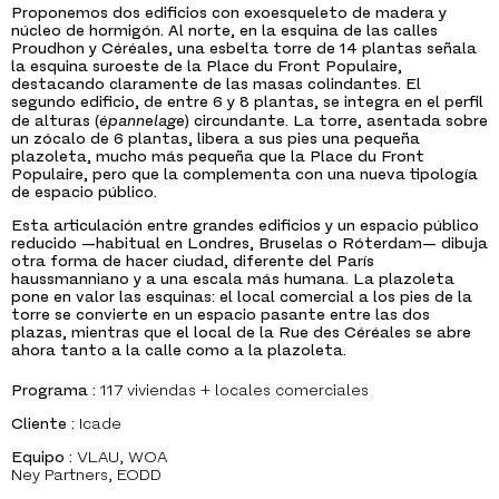
Proponemos dos edificios con exoesqueleto de madera y
núcleo de hormigón. Al norte, en la esquina de las calles
Proudhon y Céréales, una esbelta torre de 14 plantas señala
la esquina suroeste de la Place du Front Populaire,
destacando claramente de las masas colindantes. El
segundo edificio, de entre 6 y 8 plantas, se integra en el perfil
de alturas (
épannelage
) circundante. La torre, asentada sobre
un zócalo de 6 plantas, libera a sus pies una pequeña
plazoleta, mucho más pequeña que la Place du Front
Populaire, pero que la complementa con una nueva tipología
de espacio público.
Esta articulación entre grandes edificios y un espacio público
reducido —habitual en Londres, Bruselas o Róterdam— dibuja
otra forma de hacer ciudad, diferente del París
haussmanniano y a una escala más humana. La plazoleta
pone en valor las esquinas: el local comercial a los pies de la
torre se convierte en un espacio pasante entre las dos
plazas, mientras que el local de la Rue des Céréales se abre
ahora tanto a la calle como a la plazoleta.
Programa :
117 viviendas + locales comerciales
Cliente :
Icade
Equipo :
VLAU, WOA
Ney Partners, EODD