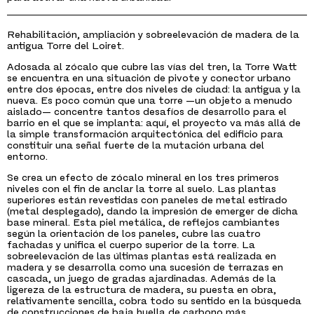
Rehabilitación, ampliación y sobreelevación de madera de la
antigua Torre del Loiret.
Adosada al zócalo que cubre las vías del tren, la Torre Watt
se encuentra en una situación de pivote y conector urbano
entre dos épocas, entre dos niveles de ciudad: la antigua y la
nueva. Es poco común que una torre —un objeto a menudo
aislado— concentre tantos desafíos de desarrollo para el
barrio en el que se implanta: aquí, el proyecto va más allá de
la simple transformación arquitectónica del edificio para
constituir una señal fuerte de la mutación urbana del
entorno.
Se crea un efecto de zócalo mineral en los tres primeros
niveles con el fin de anclar la torre al suelo. Las plantas
superiores están revestidas con paneles de metal estirado
(metal desplegado), dando la impresión de emerger de dicha
base mineral. Esta piel metálica, de reflejos cambiantes
según la orientación de los paneles, cubre las cuatro
fachadas y unifica el cuerpo superior de la torre. La
sobreelevación de las últimas plantas está realizada en
madera y se desarrolla como una sucesión de terrazas en
cascada, un juego de gradas ajardinadas. Además de la
ligereza de la estructura de madera, su puesta en obra,
relativamente sencilla, cobra todo su sentido en la búsqueda
de construcciones de baja huella de carbono más