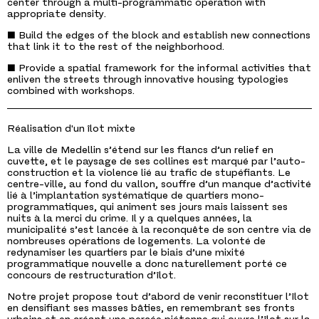
center through a multi-programmatic operation with
appropriate density.
■ Build the edges of the block and establish new connections
that link it to the rest of the neighborhood.
■ Provide a spatial framework for the informal activities that
enliven the streets through innovative housing typologies
combined with workshops.
Réalisation d'un îlot mixte
La ville de Medellin s’étend sur les flancs d’un relief en
cuvette, et le paysage de ses collines est marqué par l’auto-
construction et la violence lié au trafic de stupéfiants. Le
centre-ville, au fond du vallon, souffre d’un manque d’activité
lié à l’implantation systématique de quartiers mono-
programmatiques, qui animent ses jours mais laissent ses
nuits à la merci du crime. Il y a quelques années, la
municipalité s’est lancée à la reconquête de son centre via de
nombreuses opérations de logements. La volonté de
redynamiser les quartiers par le biais d’une mixité
programmatique nouvelle a donc naturellement porté ce
concours de restructuration d’îlot.
Notre projet propose tout d’abord de venir reconstituer l’îlot
en densifiant ses masses bâties, en remembrant ses fronts