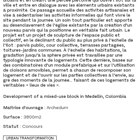
urbains et en créant une percée piétonne qui ouvre l’îlot sur la
ville et entre en dialogue avec les éléments urbains existants
à proximité. Ce passage accueille des activités artisanales et
vise à sédentariser les activités informelles qui font vivre le
site pendant la journée. Un soin tout particulier est apporté
au désenclavement de l’église existante par la création d’un
nouveau parvis qui la positionne en véritable fait urbain. Le
projet est un projet de sculpture de l’espace public et
collectif, en le déclinant du public au plus privé à l’échelle de
l’îlot : parvis public, cour collective, terrasses partagées,
toitures-jardins communes. À l’échelle des habitations, la
gradation jusqu’à la sphère privée est travaillée par une
typologie innovante de logements. Cette dernière, basée sur
des combinatoires d’un module préfabriqué et sur l’utilisation
de cloisons amovibles, permet à chacun de recomposer son
logement et de l’ouvrir sur les parties collectives à l’envie, au
gré des moments de la journée… faisant de ces logements de
véritables « lieux de vies ».
Development of a mixed-use block in Medellin, Colombia
Maîtrise d'ouvrage :
Archedum
Surface :
3800m2
Statut :
Concours
URBAN TRANSFORMATION